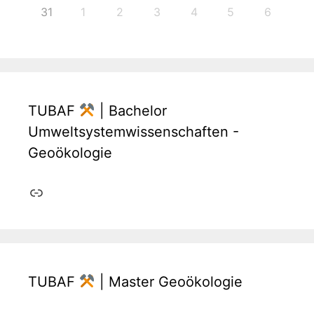
31
1
2
3
4
5
6
TUBAF
| Bachelor
Umweltsystemwissenschaften -
Geoökologie
Link
TUBAF
| Master Geoökologie