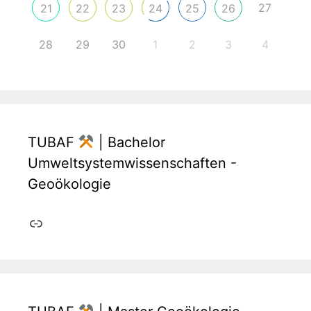
27
21
22
23
24
25
26
28
29
30
1
2
3
4
TUBAF
| Bachelor
Umweltsystemwissenschaften -
Geoökologie
Link