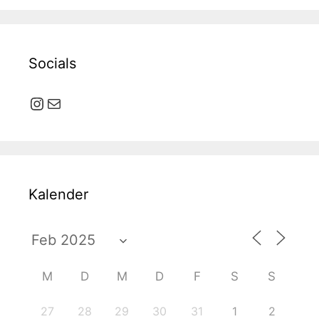
Socials
Instagram
E-Mail
Kalender
M
D
M
D
F
S
S
27
28
29
30
31
1
2