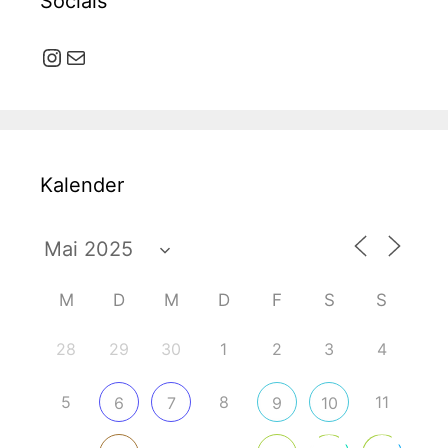
Socials
Instagram
E-Mail
Kalender
M
D
M
D
F
S
S
28
29
30
1
2
3
4
5
8
11
6
7
9
10