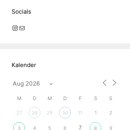
Socials
Instagram
E-Mail
Kalender
M
D
M
D
F
S
S
27
29
31
1
2
28
30
7
4
5
6
9
3
8