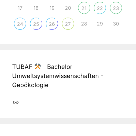
17
18
19
20
21
22
23
28
29
30
24
25
26
27
TUBAF
| Bachelor
Umweltsystemwissenschaften -
Geoökologie
Link