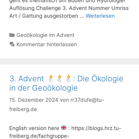
geht es thematisch um Boden und Hydrologie!
Auflösung Challenge 3. Advent Nummer Umriss
Art / Gattung ausgestorben …
Weiterlesen
Kategorien
Geoökologie im Advent
Kommentar hinterlassen
3. Advent
: Die Ökologie
in der Geoökologie
15. Dezember 2024
von
rr37dufe@tu-
freiberg.de
English version here
: https://blogs.hrz.tu-
freiberg.de/fachgruppe-