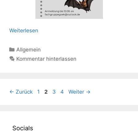
Weiterlesen
Kategorien
Allgemein
Kommentar hinterlassen
Seite
Seite
Seite
Seite
←
Zurück
1
2
3
4
Weiter
→
Socials