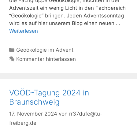
die Fachgruppe Geoökologie, möchten in der
Adventszeit ein wenig Licht in den Fachbereich
“Geoökologie” bringen. Jeden Adventssonntag
wird es auf hier unserem Blog einen neuen …
Weiterlesen
Kategorien
Geoökologie im Advent
Kommentar hinterlassen
VGÖD-Tagung 2024 in
Braunschweig
17. November 2024
von
rr37dufe@tu-
freiberg.de