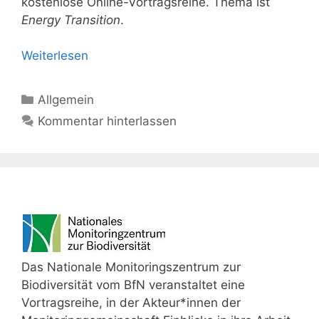
kostenlose Online-Vortragsreihe. Thema ist
Energy Transition
.
Weiterlesen
Kategorien
Allgemein
Kommentar hinterlassen
Das Nationale Monitoringszentrum zur
Biodiversität vom BfN veranstaltet eine
Vortragsreihe, in der Akteur*innen der