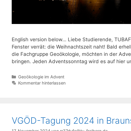
English version below… Liebe Studierende, TUBAF
Fenster verrät: die Weihnachtszeit naht! Bald erhel
die Fachgruppe Geoökologie, möchten in der Adven
bringen. Jeden Adventssonntag wird es auf hier 
Kategorien
Geoökologie im Advent
Kommentar hinterlassen
VGÖD-Tagung 2024 in Braun
17. November 2024
von
rr37dufe@tu-freiberg.de