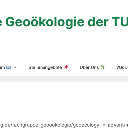
 Geoökologie der T
ium
Stellenangebote
Über Uns
VGöD 
iberg.de/fachgruppe-geooekologie/geoecology-in-advent/