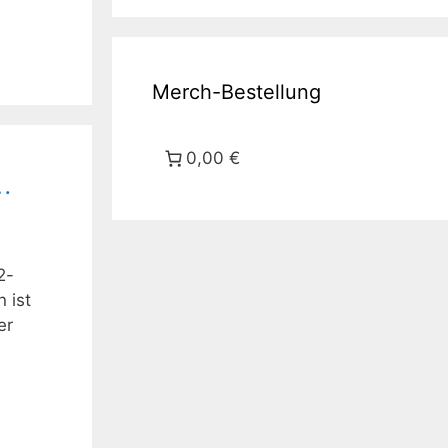
Merch-Bestellung
0,00 €
…
2-
 ist
er