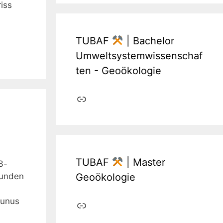
iss
TUBAF
| Bachelor
Umweltsystemwissenschaf
ten - Geoökologie
Link
TUBAF
| Master
3-
kunden
Geoökologie
runus
Link