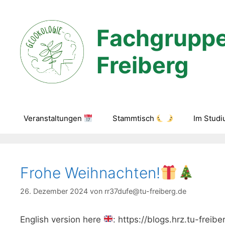
Zum
Inhalt
Fachgruppe
springen
Freiberg
Veranstaltungen
Stammtisch
Im Stud
Frohe Weihnachten!
26. Dezember 2024
von
rr37dufe@tu-freiberg.de
English version here
: https://blogs.hrz.tu-fre