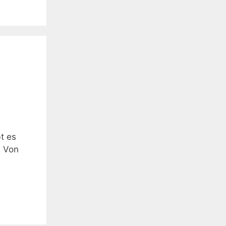
t es
. Von