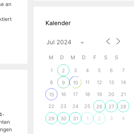
se an
tiert
Kalender
M
D
M
D
F
S
S
1
3
4
5
6
7
2
8
11
12
13
14
9
10
16
17
18
19
20
21
15
22
23
24
25
26
27
28
4-
3
4
29
30
31
1
2
hten
ingen