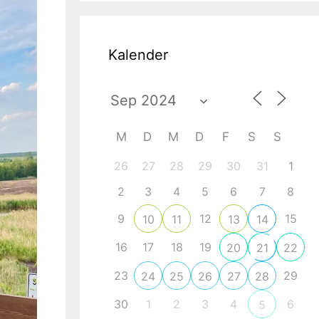
Kalender
M
D
M
D
F
S
S
26
27
28
29
30
31
1
2
3
4
5
6
7
8
9
12
15
10
11
13
14
16
17
18
19
20
21
22
23
29
24
25
26
27
28
30
1
2
3
4
6
5