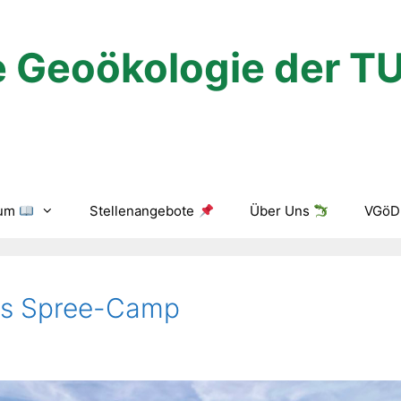
 Geoökologie der T
ium
Stellenangebote
Über Uns
VGöD 
ins Spree-Camp