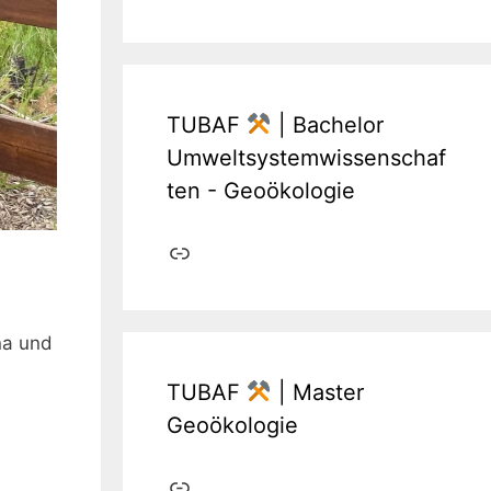
TUBAF
| Bachelor
Umweltsystemwissenschaf
ten - Geoökologie
Link
na und
TUBAF
| Master
Geoökologie
Link