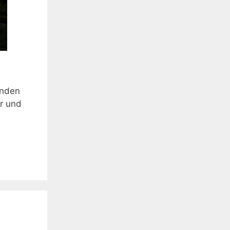
unden
r und