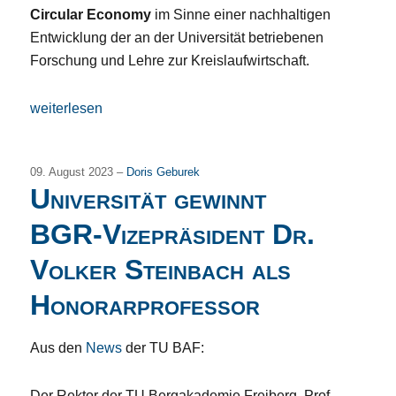
Circular Economy
im Sinne einer nachhaltigen
Entwicklung der an der Universität betriebenen
Forschung und Lehre zur Kreislaufwirtschaft.
„Innovation in der und für die Lausitz“
weiterlesen
09. August 2023 –
Doris Geburek
Universität gewinnt
BGR-Vizepräsident Dr.
Volker Steinbach als
Honorarprofessor
Aus den
News
der TU BAF:
Der Rektor der TU Bergakademie Freiberg, Prof.