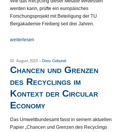
Wie das Recycling dieser Metalle verbessert
werden kann, prüfte ein europäisches
Forschungsprojekt mit Beteiligung der TU
Bergakademie Freiberg seit drei Jahren.
„Neues Verfahren: Edelmetalle aus Elektrokatalysatoren 
weiterlesen
02. August 2023 –
Doris Geburek
Chancen und Grenzen
des Recyclings im
Kontext der Circular
Economy
Das Umweltbundesamt fasst in seinem aktuellen
Papier „Chancen und Grenzen des Recyclings