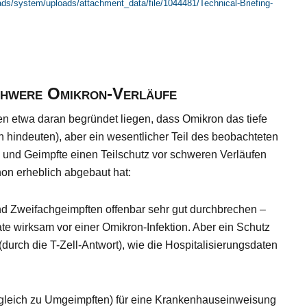
ads/system/uploads/attachment_data/file/1044481/Technical-Briefing-
chwere Omikron-Verläufe
en etwa daran begründet liegen, dass Omikron das tiefe
 hindeuten), aber ein wesentlicher Teil des beobachteten
 und Geimpfte einen Teilschutz vor schweren Verläufen
on erheblich abgebaut hat:
 Zweifachgeimpften offenbar sehr gut durchbrechen –
e wirksam vor einer Omikron-Infektion. Aber ein Schutz
 (durch die T-Zell-Antwort), wie die Hospitalisierungsdaten
rgleich zu Umgeimpften) für eine Krankenhauseinweisung