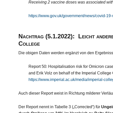
Receiving 2 vaccine doses was associated with 
https://www.gov.uk/government/news/covid-19-va
Nachtrag (5.1.2022): Leicht anderes
College
Die obigen Daten werden ergänzt von den Ergebniss
Report
50
:
Hospitalisation risk for Omicron cas
and
Erik Volz on behalf of the Imperial Colleg
https://www.imperial.ac.uk/media/imperial-co
Auch dieser Report weist in Richtung milderer Verlä
Der Report nennt in Tabelle 3 („Corrected“) für
Ungeim