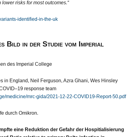
lower risks for most outcomes.“
riants-identified-in-the-uk
 Bild in der Studie vom Imperial
en des Imperial College
es in England
,
Neil Ferguson
, Azra Ghani
,
Wes Hinsley
e COVID
–
19 response
team
llege/medicine/mrc-gida/2021-12-22-COVID19-Report-50.pdf
ufe durch Omikron.
pfte eine Reduktion der Gefahr der Hospitialisierung