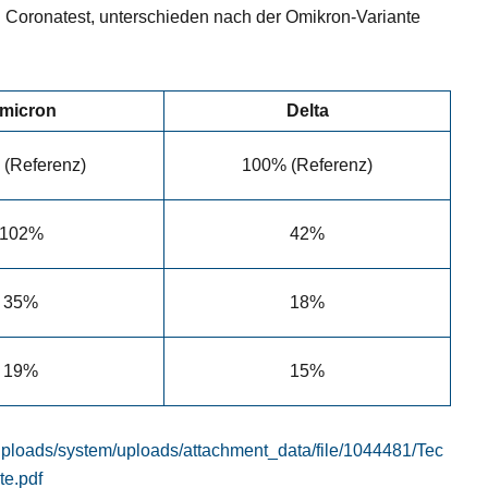
n Coronatest, unterschieden nach der Omikron-Variante
micron
Delta
(Referenz)
100% (Referenz)
102%
42%
35%
18%
19%
15%
/uploads/system/uploads/attachment_data/file/1044481/Tec
te.pdf