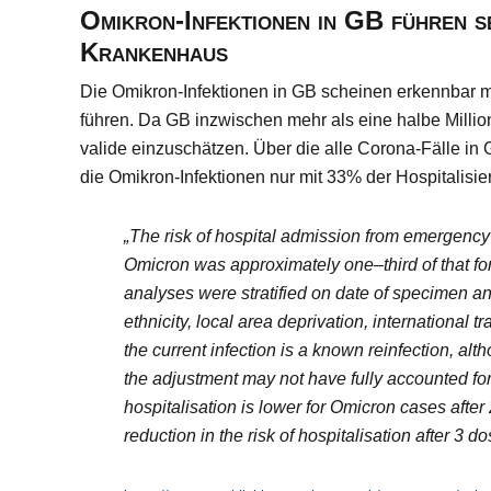
Omikron-Infektionen in GB führen s
Krankenhaus
Die Omikron-Infektionen in GB scheinen erkennbar m
führen. Da GB inzwischen mehr als eine halbe Milli
valide einzuschätzen. Über die alle Corona-Fälle i
die Omikron-Infektionen nur mit 33% der Hospitalisi
„The
risk of hospital admission
from emergency
Omicron was app
roximately one
–
third of that 
analyses
were
stratified on date of specimen a
ethnicity, local area deprivation, international tr
the current infection is a known reinfection, alt
the adjustment may not have fully accounted
fo
hospitalisation
is lower
for Omicron cases after
reduction
in the risk of hospitalisation
after
3
do