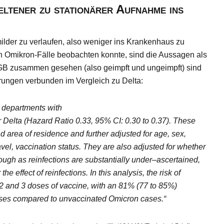
eltener zu stationärer Aufnahme ins
ilder zu verlaufen, also weniger ins Krankenhaus zu
on Omikron-Fälle beobachten konnte, sind die Aussagen als
n GB zusammen gesehen (also geimpft und ungeimpft) sind
erungen verbunden im Vergleich zu Delta:
 departments
with
for Delta (Hazard Ratio 0.33, 95% CI: 0.30 to
0.37). These
nd area of residence and further
adjusted for a
ge, sex,
avel, vaccinati
on status
.
They are
also adjusted for whether
hough
as
reinfections
are substantially
under
–
ascertained
,
r the effect of
reinfections
.
In this analysis, the ri
sk of
2 and 3 doses of
vaccine, with an 81% (77
to
85%)
ses compared
to unvaccinated Omicron
cases
.“