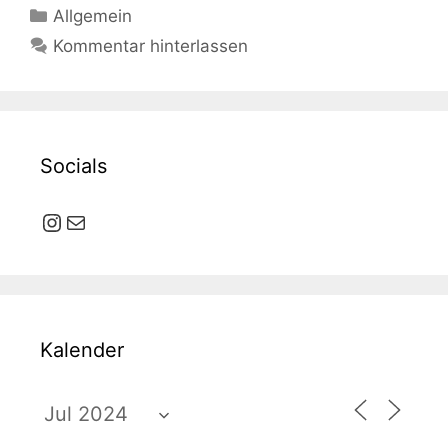
Kategorien
Allgemein
Kommentar hinterlassen
Socials
Instagram
E-Mail
Kalender