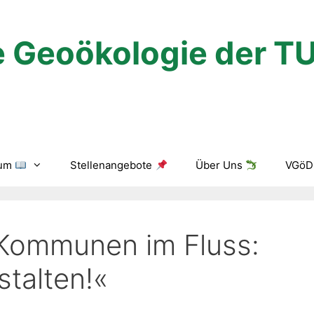
 Geoökologie der T
ium
Stellenangebote
Über Uns
VGöD 
Kommunen im Fluss:
talten!«