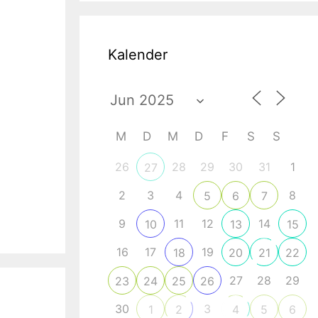
Kalender
M
D
M
D
F
S
S
26
28
29
30
31
1
27
2
3
4
8
5
6
7
9
11
12
14
10
13
15
16
17
19
18
20
21
22
27
28
29
23
24
25
26
30
3
1
2
4
5
6