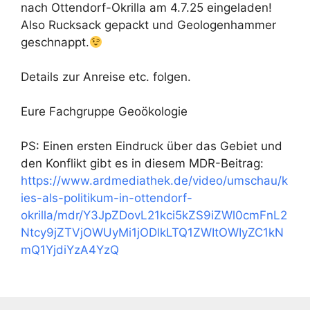
nach Ottendorf-Okrilla am 4.7.25 eingeladen!
Also Rucksack gepackt und Geologenhammer
geschnappt.
Details zur Anreise etc. folgen.
Eure Fachgruppe Geoökologie
PS: Einen ersten Eindruck über das Gebiet und
den Konflikt gibt es in diesem MDR-Beitrag:
https://www.ardmediathek.de/video/umschau/k
ies-als-politikum-in-ottendorf-
okrilla/mdr/Y3JpZDovL21kci5kZS9iZWl0cmFnL2
Ntcy9jZTVjOWUyMi1jODlkLTQ1ZWItOWIyZC1kN
mQ1YjdiYzA4YzQ