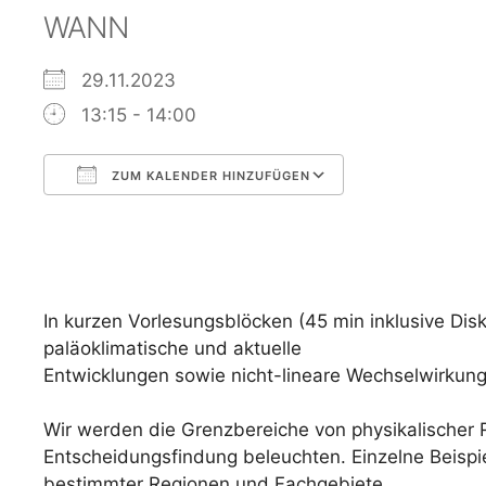
WANN
29.11.2023
13:15 - 14:00
ZUM KALENDER HINZUFÜGEN
ICS herunterladen
Google Kalen
In kurzen Vorlesungsblöcken (45 min inklusive Di
paläoklimatische und aktuelle
Entwicklungen sowie nicht-lineare Wechselwirkun
Wir werden die Grenzbereiche von physikalischer Re
Entscheidungsfindung beleuchten. Einzelne Beispie
bestimmter Regionen und Fachgebiete.