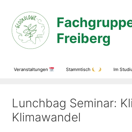
Zum
Inhalt
Fachgruppe
springen
Freiberg
Veranstaltungen
Stammtisch
Im Stud
Lunchbag Seminar: K
Klimawandel