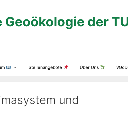
 Geoökologie der T
ium
Stellenangebote
Über Uns
VGöD 
limasystem und