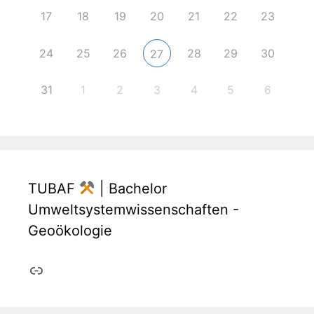
17
18
19
20
21
22
23
24
25
26
28
29
30
27
31
1
2
3
4
5
6
TUBAF
| Bachelor
Umweltsystemwissenschaften -
Geoökologie
Link