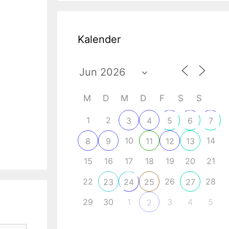
Kalender
ce 365
Outlook Live
M
D
M
D
F
S
S
1
2
3
4
5
6
7
10
14
8
9
11
12
13
15
16
17
18
19
20
21
22
26
28
23
24
25
27
29
30
1
3
4
5
2