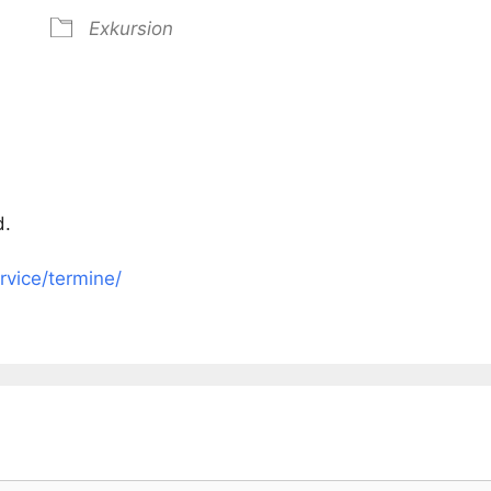
Exkursion
der
iCalendar
Offi
d.
rvice/termine/