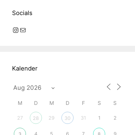
Socials
Instagram
E-Mail
Kalender
M
D
M
D
F
S
S
27
29
31
1
2
28
30
4
5
6
7
9
3
8