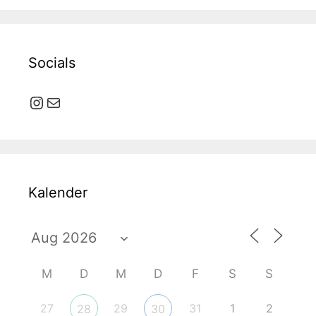
Socials
Instagram
E-Mail
Kalender
M
D
M
D
F
S
S
27
29
31
1
2
28
30