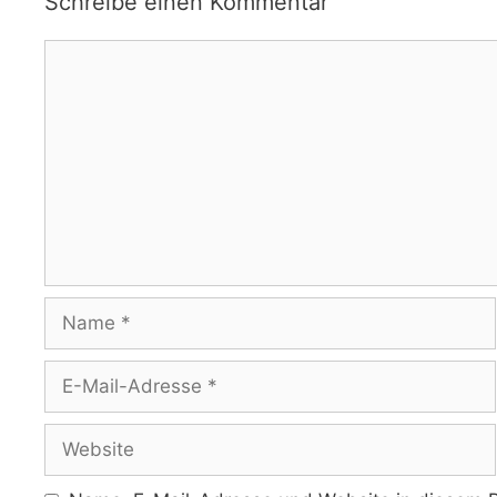
Schreibe einen Kommentar
Kommentar
Name
E-
Mail-
Adresse
Website