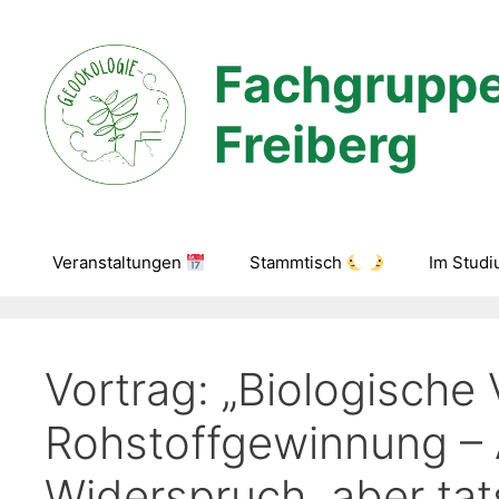
Zum
Inhalt
Fachgruppe
springen
Freiberg
Veranstaltungen
Stammtisch
Im Stud
Vortrag: „Biologische 
Rohstoffgewinnung – A
Widerspruch, aber tat