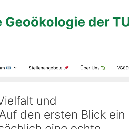
 Geoökologie der T
ium
Stellenangebote
Über Uns
VGöD 
Vielfalt und
uf den ersten Blick ein
sächlich eine echte