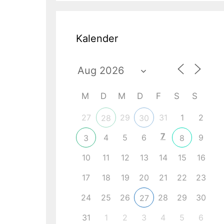
Kalender
M
D
M
D
F
S
S
27
29
31
1
2
28
30
7
4
5
6
9
3
8
ce 365
Outlook Live
10
11
12
13
14
15
16
17
18
19
20
21
22
23
24
25
26
28
29
30
27
31
1
2
3
4
5
6