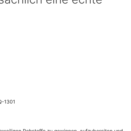
der
iCalendar
Offi
PQ-1301