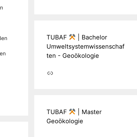
in
TUBAF
| Bachelor
ßen
Umweltsystemwissenschaf
den
ten - Geoökologie
Link
TUBAF
| Master
Geoökologie