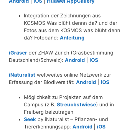
Android
|
iOS
|
Huawei AppGallery
Integration der Zeichnungen aus
KOSMOS Was blüht dennn da? und der
Fotos aus dem KOSMOS was blüht denn
da? Fotoband:
Anleitung
iGräser
der ZHAW Zürich (Grasbestimmung
Deutschland/Schweiz):
Android
|
iOS
iNaturalist
weltweites online Netzwerk zur
Erfassung der Biodiversität:
Android
|
iOS
Möglichkeit zu Projekten auf dem
Campus (z.B.
Streuobstwiese
) und in
Freiberg beizutragen
Seek
by iNaturalist – Pflanzen- und
Tiererkennungsapp:
Android
|
iOS