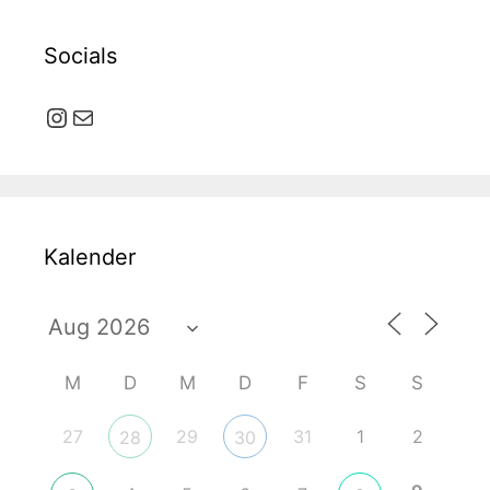
Socials
Instagram
E-Mail
Kalender
M
D
M
D
F
S
S
27
29
31
1
2
28
30