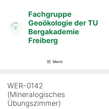
Zum
Inhalt
Fachgruppe
springen
Geoökologie der TU
Bergakademie
Freiberg
Menü
WER-0142
(Mineralogisches
Übungszimmer)