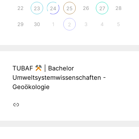
22
26
28
23
24
25
27
29
30
1
3
4
5
2
TUBAF
| Bachelor
Umweltsystemwissenschaften -
Geoökologie
Link