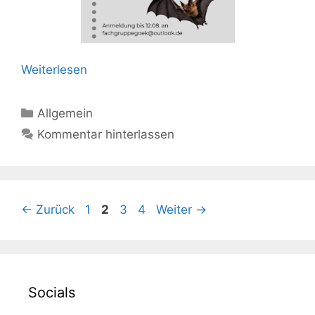
Weiterlesen
Kategorien
Allgemein
Kommentar hinterlassen
Seite
Seite
Seite
Seite
←
Zurück
1
2
3
4
Weiter
→
Socials