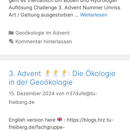
geht es thematisch um Boden und Hydrologie!
Auflösung Challenge 3. Advent Nummer Umriss
Art / Gattung ausgestorben …
Weiterlesen
Kategorien
Geoökologie im Advent
Kommentar hinterlassen
3. Advent
: Die Ökologie
in der Geoökologie
15. Dezember 2024
von
rr37dufe@tu-
freiberg.de
English version here
: https://blogs.hrz.tu-
freiberg.de/fachgruppe-