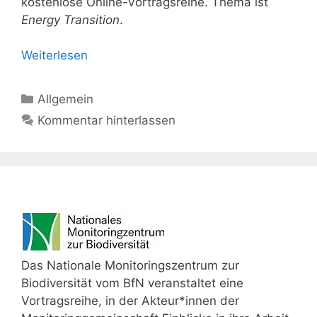
kostenlose Online-Vortragsreihe. Thema ist
Energy Transition
.
Weiterlesen
Kategorien
Allgemein
Kommentar hinterlassen
Das Nationale Monitoringszentrum zur
Biodiversität vom BfN veranstaltet eine
Vortragsreihe, in der Akteur*innen der