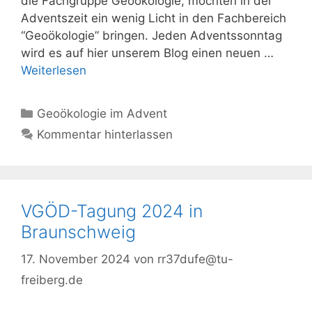
die Fachgruppe Geoökologie, möchten in der
Adventszeit ein wenig Licht in den Fachbereich
“Geoökologie” bringen. Jeden Adventssonntag
wird es auf hier unserem Blog einen neuen …
Weiterlesen
Kategorien
Geoökologie im Advent
Kommentar hinterlassen
VGÖD-Tagung 2024 in
Braunschweig
17. November 2024
von
rr37dufe@tu-
freiberg.de