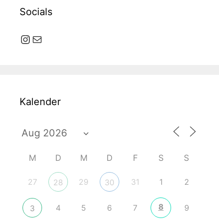
Socials
Instagram
E-Mail
Kalender
M
D
M
D
F
S
S
27
29
31
1
2
28
30
8
4
5
6
7
9
3