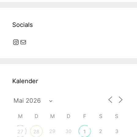
Socials
Instagram
E-Mail
Kalender
M
D
M
D
F
S
S
29
30
2
3
27
28
1