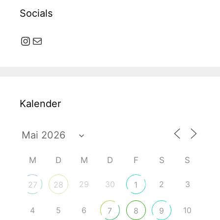
Socials
Instagram
E-Mail
Kalender
M
D
M
D
F
S
S
29
30
2
3
27
28
1
4
5
6
10
7
8
9