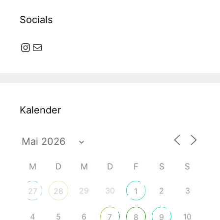
Socials
Instagram
E-Mail
Kalender
M
D
M
D
F
S
S
29
30
2
3
27
28
1
4
5
6
10
7
8
9