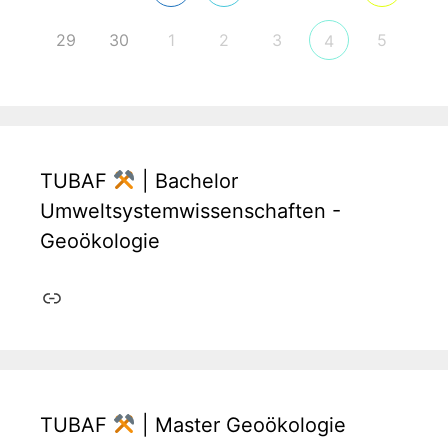
29
30
1
2
3
5
4
TUBAF
| Bachelor
Umweltsystemwissenschaften -
Geoökologie
Link
TUBAF
| Master Geoökologie