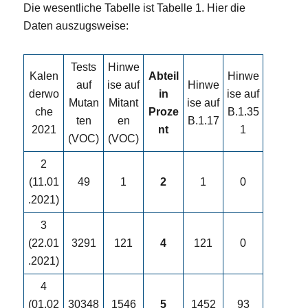
Die wesentliche Tabelle ist Tabelle 1. Hier die
Daten auszugsweise:
Tests
Hinwe
Kalen
Abteil
Hinwe
auf
ise auf
Hinwe
derwo
in
ise auf
Mutan
Mitant
ise auf
che
Proze
B.1.35
ten
en
B.1.17
2021
nt
1
(VOC)
(VOC)
2
(11.01
49
1
2
1
0
.2021)
3
(22.01
3291
121
4
121
0
.2021)
4
(01.02
30348
1546
5
1452
93