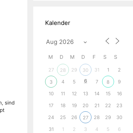
Kalender
M
D
M
D
F
S
S
ce 365
Outlook Live
27
29
31
1
2
28
30
6
4
5
7
9
3
8
10
11
12
13
14
15
16
, sind
17
18
19
20
21
22
23
pt
24
25
26
28
29
30
27
31
1
2
3
4
5
6