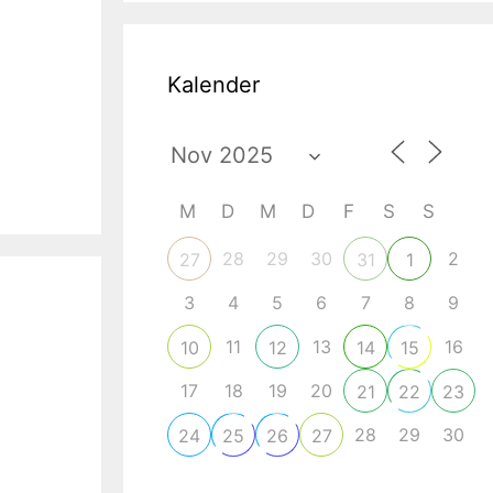
Kalender
M
D
M
D
F
S
S
28
29
30
2
27
31
1
3
4
5
6
7
8
9
11
13
16
10
12
14
15
17
18
19
20
21
22
23
28
29
30
24
25
26
27