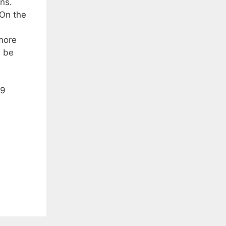
ns.
 On the
 more
d be
19