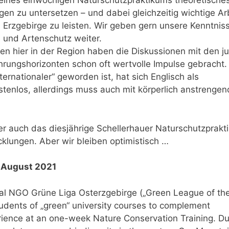
 eines einwöchigen Naturschutzpraktikums theoretische
en zu untersetzen – und dabei gleichzeitig wichtige Ar
en Erzgebirge zu leisten. Wir geben gern unsere Kenntnis
 und Artenschutz weiter.
en hier in der Region haben die Diskussionen mit den j
rungshorizonten schon oft wertvolle Impulse gebracht. 
rnationaler“ geworden ist, hat sich Englisch als
stenlos, allerdings muss auch mit körperlich anstrenge
der auch das diesjährige Schellerhauer Naturschutzprak
klungen. Aber wir bleiben optimistisch …
. August 2021
tal NGO Grüne Liga Osterzgebirge („Green League of th
tudents of „green“ university courses to complement
rience at an one-week Nature Conservation Training. Du