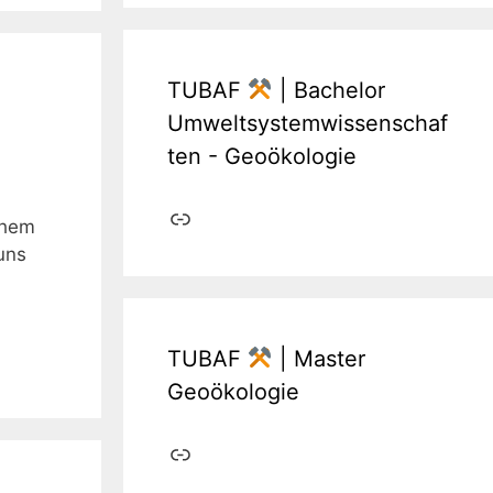
TUBAF
| Bachelor
Umweltsystemwissenschaf
ten - Geoökologie
Link
ohem
uns
TUBAF
| Master
Geoökologie
Link