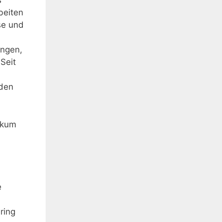
s
beiten
se und
ungen,
Seit
nden
tikum
e
ring