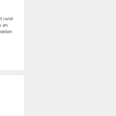
it rund
k an
ielten