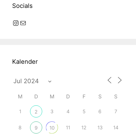
Socials
Instagram
E-Mail
Kalender
M
D
M
D
F
S
S
1
3
4
5
6
7
2
8
11
12
13
14
9
10