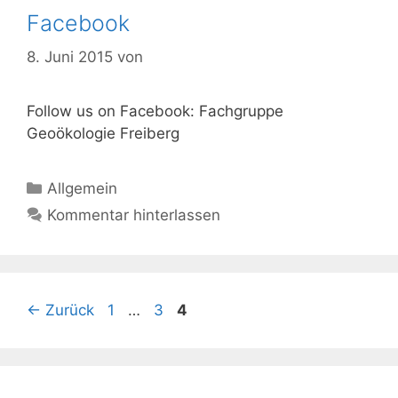
Facebook
8. Juni 2015
von
Follow us on Facebook: Fachgruppe
Geoökologie Freiberg
Kategorien
Allgemein
Kommentar hinterlassen
Seite
Seite
Seite
←
Zurück
1
…
3
4