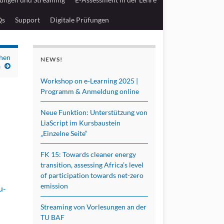
Qs
Support
Digitale Prüfungen
ehen
NEWS!
a
Workshop on e-Learning 2025 |
Programm & Anmeldung online
Neue Funktion: Unterstützung von
LiaScript im Kursbaustein
„Einzelne Seite“
FK 15: Towards cleaner energy
transition, assessing Africa’s level
of participation towards net-zero
emission
u-
Streaming von Vorlesungen an der
TU BAF