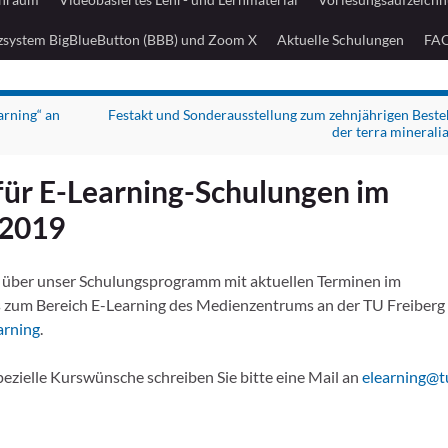
zsystem BigBlueButton (BBB) und Zoom X
Aktuelle Schulungen
FA
arning“ an
Festakt und Sonderausstellung zum zehnjährigen Best
der terra minerali
für E-Learning-Schulungen im
 2019
e über unser Schulungsprogramm mit aktuellen Terminen im
 zum Bereich E-Learning des Medienzentrums an der TU Freiberg
arning
.
ezielle Kurswünsche schreiben Sie bitte eine Mail an
elearning@t