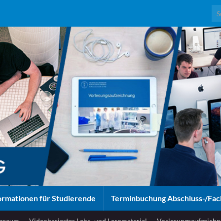
Sea
ormationen für Studierende
Terminbuchung Abschluss-/Fac
enraum
Videobasiertes Lehr- und Lernmaterial
Vorlesungsaufzeichn