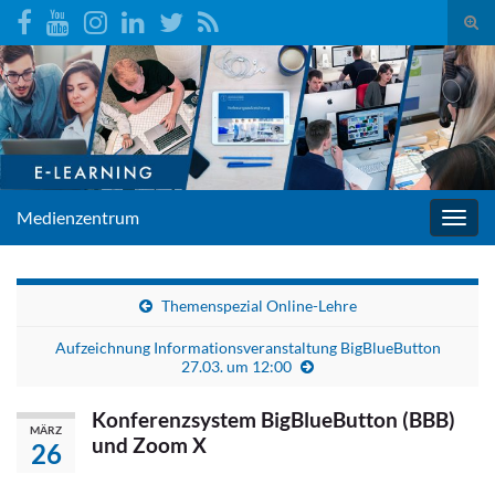
Suc
umsc
Search for:
Medienzentrum
Navig
umsc
Themenspezial Online-Lehre
Aufzeichnung Informationsveranstaltung BigBlueButton
27.03. um 12:00
Konferenzsystem BigBlueButton (BBB)
MÄRZ
und Zoom X
26