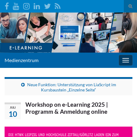
Suc
umsc
Search for:
Medienzentrum
Navig
umsc
Neue Funktion: Unterstützung von LiaScript im
Kursbaustein „Einzelne Seite“
Workshop on e-Learning 2025 |
JULI
Programm & Anmeldung online
10