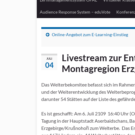
Audience Response System – eduVote
Konferen
Online-Angebot zum E-Learning-Einstieg
Livestream zur E
JULI
04
Montagregion Erz
Das Welterbekomitee befasst sich im Rahmen 
und der Weiterentwicklung des Welterbeprog
darunter 54 Stätten auf der Liste des gefährd
Es ist geschafft: Am 6. Juli 2109 16:40 Uhr
Tagung in der Hauptstadt Aserbaidschans, B
Erzgebirge/Krušnohoří zum Welterbe. Das Erzg