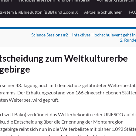
zsystem BigBlueButton (BBB) und Zoom X
Aktuelle Schulungen
FA
Science Sessions #2 – intaktives Hochschulevent geht in
2. Rund
ntscheidung zum Weltkulturerbe
gebirge
seiner 43. Tagung auch mit dem Schutz gefährdeter Welterbestä
ramms. Der Erhaltungszustand von 166 eingeschriebenen Stätte
eten Welterbes, wird geprüft.
 (Ortszeit Baku) verkündet das Welterbekomitee der UNESCO auf de
aku, die Entscheidung über die Ernennung der Montanregion
ebirge reiht sich nun in die Welterbeliste mit bisher 1.092 Stätt