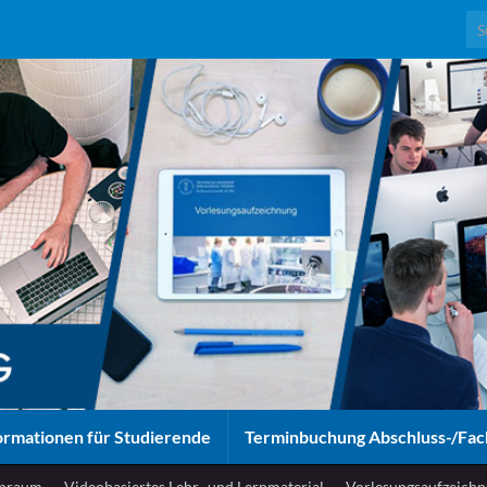
Sea
ormationen für Studierende
Terminbuchung Abschluss-/Fac
enraum
Videobasiertes Lehr- und Lernmaterial
Vorlesungsaufzeichn