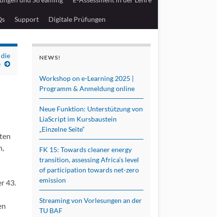
Qs
Support
Digitale Prüfungen
 die
NEWS!
e
Workshop on e-Learning 2025 |
Programm & Anmeldung online
Neue Funktion: Unterstützung von
LiaScript im Kursbaustein
„Einzelne Seite“
tten
n,
FK 15: Towards cleaner energy
transition, assessing Africa’s level
of participation towards net-zero
emission
r 43.
Streaming von Vorlesungen an der
en
TU BAF