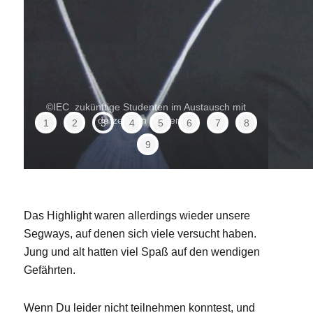
©IEC_zukünftige Studenten im Austausch mit
derzeitigen Studenten
1
2
3
4
5
6
7
8
9
Das Highlight waren allerdings wieder unsere
Segways, auf denen sich viele versucht haben.
Jung und alt hatten viel Spaß auf den wendigen
Gefährten.
Wenn Du leider nicht teilnehmen konntest, und