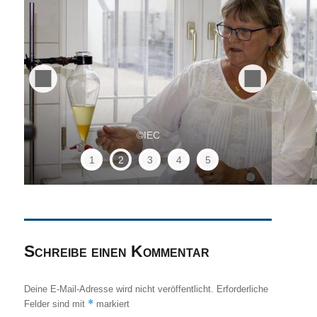
©IEC
©IEC
1
2
3
4
5
Schreibe einen Kommentar
Deine E-Mail-Adresse wird nicht veröffentlicht.
Erforderliche
*
Felder sind mit
markiert