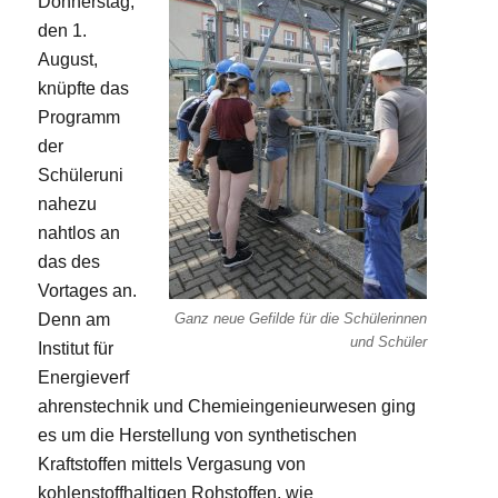
Donnerstag,
den 1.
August,
knüpfte das
Programm
der
Schüleruni
nahezu
nahtlos an
das des
Vortages an.
Denn am
Ganz neue Gefilde für die Schülerinnen
und Schüler
Institut für
Energieverf
ahrenstechnik und Chemieingenieurwesen ging
es um die Herstellung von synthetischen
Kraftstoffen mittels Vergasung von
kohlenstoffhaltigen Rohstoffen, wie