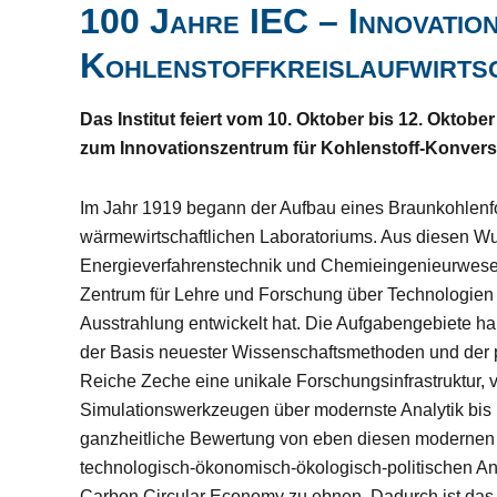
100 Jahre IEC – Innovation
Kohlenstoffkreislaufwirts
Das Institut feiert vom 10. Oktober bis 12. Oktob
zum Innovationszentrum für Kohlenstoff-Konvers
Im Jahr 1919 begann der Aufbau eines Braunkohlenfor
wärmewirtschaftlichen Laboratoriums. Aus diesen Wurze
Energieverfahrenstechnik und Chemieingenieurwese
Zentrum für Lehre und Forschung über Technologien für
Ausstrahlung entwickelt hat. Die Aufgabengebiete ha
der Basis neuester Wissenschaftsmethoden und der p
Reiche Zeche eine unikale Forschungsinfrastruktur, 
Simulationswerkzeugen über modernste Analytik bis 
ganzheitliche Bewertung von eben diesen modernen 
technologisch-ökonomisch-ökologisch-politischen Ans
Carbon Circular Economy zu ebnen. Dadurch ist das 