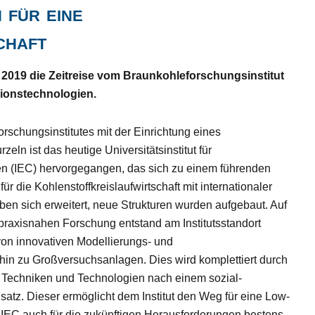
 für eine
chaft
er 2019 die Zeitreise vom Braunkohleforschungsinstitut
ionstechnologien.
schungsinstitutes mit der Einrichtung eines
ln ist das heutige Universitätsinstitut für
n (IEC) hervorgegangen, das sich zu einem führenden
 die Kohlenstoffkreislaufwirtschaft mit internationaler
ben sich erweitert, neue Strukturen wurden aufgebaut. Auf
raxisnahen Forschung entstand am Institutsstandort
von innovativen Modellierungs- und
hin zu Großversuchsanlagen. Dies wird komplettiert durch
Techniken und Technologien nach einem sozial-
atz. Dieser ermöglicht dem Institut den Weg für eine Low-
IEC auch für die zukünftigen Herausforderungen bestens