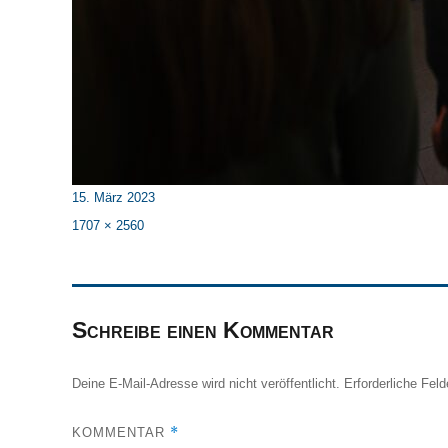
Veröffentlicht
15. März 2023
am
Originalgröße
1707 × 2560
Schreibe einen Kommentar
Deine E-Mail-Adresse wird nicht veröffentlicht.
Erforderliche Feld
*
KOMMENTAR