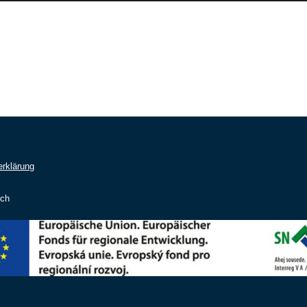
rklärung
rch