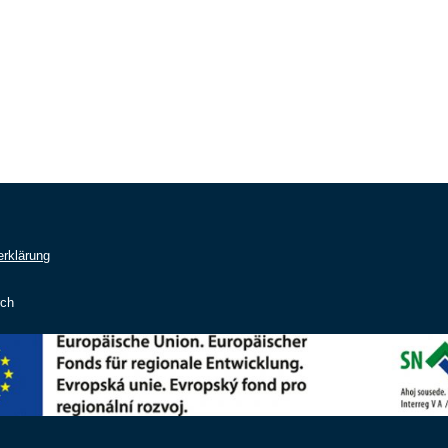
rklärung
rch