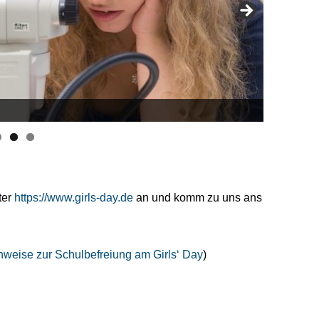
© Detlev 
ter
https://www.girls-day.de
an und komm zu uns ans
nweise zur Schulbefreiung am Girls‘ Day
)