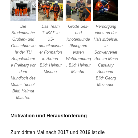
Die
Das Team
Große Seil-
Versorgung
Studentische
TUBAF in
und
eines an der
Gruben- und
US-
Knotenkunde
Halswirbelsäu
Gasschutzwe
amerikanisch
übung am
le
hr der TU
er Formation
ersten
Schwerverlet
Bergakademi
in Aktion.
Wettkampftag
zten im Mass
e Freiberg vor
Bild: Helmut
. Bild: Helmut
Casualty
dem
Mischo.
Mischo.
Scenario.
Mundloch des
Bild: Georg
Miami Tunnel.
Meissner.
Bild: Helmut
Mischo.
Motivation und Herausforderung
Zum dritten Mal nach 2017 und 2019 ist die