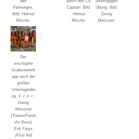
des
durch den Co-
untertägigen
Fahrweges.
Captain. Bild:
Übung. Bild:
Bild: Helmut
Helmut
Georg
Mischo.
Mischo.
Meissner.
Der
erschöpfte
Grubenwehrtr
upp nach der
großen
Untertageübu
ng. V. l. n. r.:
Georg
Meissner
(Trainer/Fresh
-Air Base),
Erik Farys
(First Aid