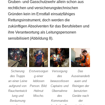
Gruben- und Gasschutzwehr allein schon aus
rechtlichen und versicherungstechnischen
Gründen kein im Ernstfall einsatzfähiges
Rettungsinstrument, doch werden die
zukünftigen Absolventen für das Berufsleben und
ihre Verantwortung als Leitungspersonen
sensibilisiert (Abbildung 8).
Sicherung
Erstversorgun
Versorgung
Das
des Trupps
g einer
des
Auseinanderb
an einer Leine
leblosen
bewusstlosen
auen und
aufgrund von
Person. Bild:
Captains und
Reinigen der
Rauchentwick
Helmut
Übernahme
benutzten
lung und
Mischo.
des
Geräte nach
Beräumung
Kommandos
der